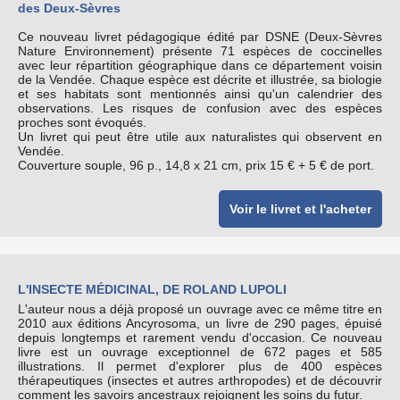
des Deux-Sèvres
Ce nouveau livret pédagogique édité par DSNE (Deux-Sèvres
Nature Environnement) présente 71 espèces de coccinelles
avec leur répartition géographique dans ce département voisin
de la Vendée. Chaque espèce est décrite et illustrée, sa biologie
et ses habitats sont mentionnés ainsi qu'un calendrier des
observations. Les risques de confusion avec des espèces
proches sont évoqués.
Un livret qui peut être utile aux naturalistes qui observent en
Vendée.
Couverture souple, 96 p., 14,8 x 21 cm, prix 15 € + 5 € de port.
Voir le livret et l'acheter
L'INSECTE MÉDICINAL, DE ROLAND LUPOLI
L'auteur nous a déjà proposé un ouvrage avec ce même titre en
2010 aux éditions Ancyrosoma, un livre de 290 pages, épuisé
depuis longtemps et rarement vendu d'occasion. Ce nouveau
livre est un ouvrage exceptionnel de 672 pages et 585
illustrations. Il permet d'explorer plus de 400 espèces
thérapeutiques (insectes et autres arthropodes) et de découvrir
comment les savoirs ancestraux rejoignent les soins du futur.