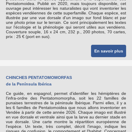
Pentatomoidea. Publié en 2020, mais toujours disponible, cet
ouvrage peut intéresser les naturalistes qui vont inventorier les
espèces vendéennes de cette superfamille. Chaque espèce, est
illustrée par une vue dorsale d'un imago sur fond blanc et par
une photo prise sur le terrain. Ce sont principalement les textes
sur l'écologie et la phénologie qui seront utiles aux vendéens.
Couverture souple, 16 x 24 cm, 232 p., 200 photos, 70 cartes,
prix : 25 € (port en sus).
En savoir plus
CHINCHES PENTATOMOMORFAS
de la Península Ibérica
Ce guide, en espagnol, permet d'identifier les hémiptères de
l'infra-ordre des Pentatomomorpha, soit les 22 familles de
punaises terrestres de la péninsule Ibérique. Parmi elles, il y a
les 6 familles de Pentatomoidea que nous allons inventorier en
Vendée à partir de cette année 2026. Chaque imago est illustré
en vue dorsale et ventrale ainsi que la larve au dernier stade en
vue dorsale. Une carte montre la répartition européenne de
l'espèce. Un texte, très complet, décrit l'imago, indique les
risques de confusion, le comportement et l'habitat. Concernant