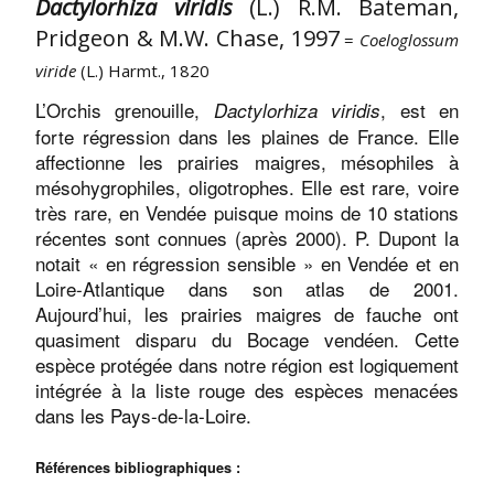
Dactylorhiza viridis
(L.) R.M. Bateman,
Pridgeon & M.W. Chase, 1997
=
Coeloglossum
viride
(L.) Harmt., 1820
L’Orchis grenouille,
, est en
Dactylorhiza viridis
forte régression dans les plaines de France. Elle
affectionne les prairies maigres, mésophiles à
mésohygrophiles, oligotrophes. Elle est rare, voire
très rare, en Vendée puisque moins de 10 stations
récentes sont connues (après 2000). P. Dupont la
notait « en régression sensible » en Vendée et en
Loire-Atlantique dans son atlas de 2001.
Aujourd’hui, les prairies maigres de fauche ont
quasiment disparu du Bocage vendéen. Cette
espèce protégée dans notre région est logiquement
intégrée à la liste rouge des espèces menacées
dans les Pays-de-la-Loire.
Références bibliographiques :