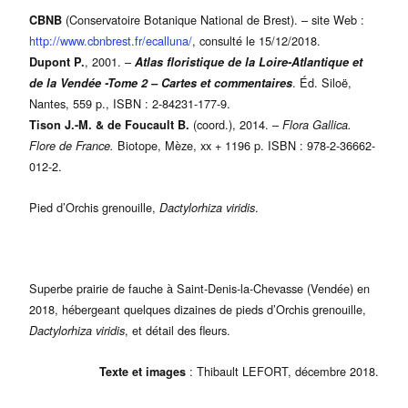
(Conservatoire Botanique National de Brest). – site Web :
CBNB
http://www.cbnbrest.fr/ecalluna/
, consulté le 15/12/2018.
, 2001. –
Dupont P.
Atlas floristique de la Loire-Atlantique et
. Éd. Siloë,
de la Vendée -Tome 2 – Cartes et commentaires
Nantes, 559 p., ISBN : 2-84231-177-9.
(coord.), 2014. –
Tison J.-M. & de Foucault B.
Flora Gallica.
Biotope, Mèze, xx + 1196 p. ISBN : 978-2-36662-
Flore de France.
012-2.
Pied d’Orchis grenouille,
.
Dactylorhiza viridis
Superbe prairie de fauche à Saint-Denis-la-Chevasse (Vendée) en
2018, hébergeant quelques dizaines de pieds d’Orchis grenouille,
, et détail des fleurs.
Dactylorhiza viridis
: Thibault LEFORT, décembre 2018.
Texte et images