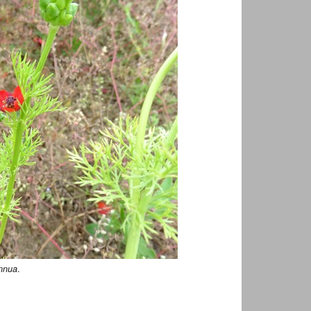
.
nnua