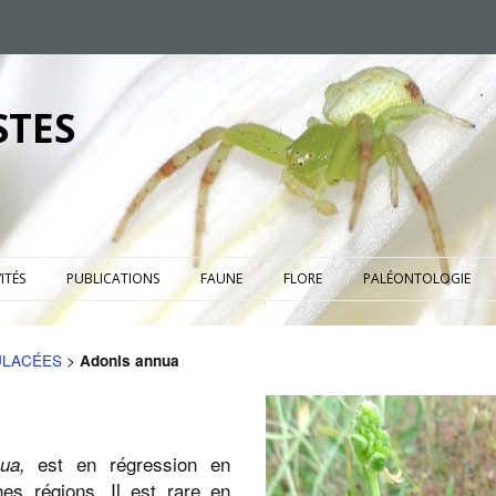
STES
ITÉS
PUBLICATIONS
FAUNE
FLORE
PALÉONTOLOGIE
LACÉES
>
Adonis annua
est en régression en
nua,
nes régions. Il est rare en