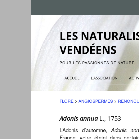
LES NATURALI
VENDÉENS
POUR LES PASSIONNÉS DE NATURE
ACCUEIL
L’ASSOCIATION
ACTIV
FLORE
>
ANGIOSPERMES
>
RENONCU
Adonis annua
L., 1753
L’Adonis d’automne,
Adonis an
France, voire éteint dans certai