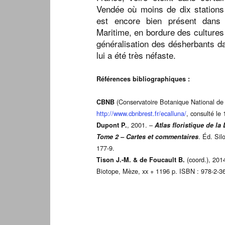
Vendée où moins de dix stations 
est encore bien présent dans
Maritime, en bordure des cultures 
généralisation des désherbants d
lui a été très néfaste.
Références bibliographiques :
(Conservatoire Botanique National de 
CBNB
http://www.cbnbrest.fr/ecalluna/
, consulté le
, 2001. –
Dupont P.
Atlas floristique de la
. Éd. Sil
Tome 2 – Cartes et commentaires
177-9.
(coord.), 201
Tison J.-M. & de Foucault B.
Biotope, Mèze, xx + 1196 p. ISBN : 978-2-3