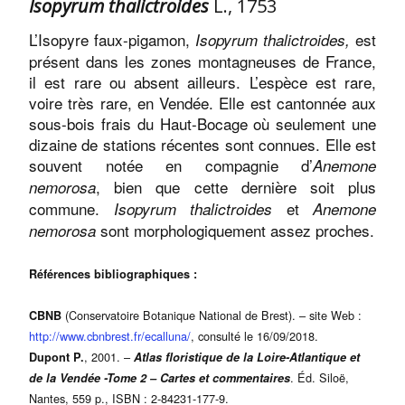
Isopyrum thalictroides
L., 1753
L’Isopyre faux-pigamon,
est
Isopyrum thalictroides,
présent dans les zones montagneuses de France,
il est rare ou absent ailleurs. L’espèce est rare,
voire très rare, en Vendée. Elle est cantonnée aux
sous-bois frais du Haut-Bocage où seulement une
dizaine de stations récentes sont connues. Elle est
souvent notée en compagnie d’
Anemone
, bien que cette dernière soit plus
nemorosa
commune.
et
Isopyrum thalictroides
Anemone
sont morphologiquement assez proches.
nemorosa
Références bibliographiques :
(Conservatoire Botanique National de Brest). – site Web :
CBNB
http://www.cbnbrest.fr/ecalluna/
, consulté le 16/09/2018.
, 2001. –
Dupont P.
Atlas floristique de la Loire-Atlantique et
. Éd. Siloë,
de la Vendée -Tome 2 – Cartes et commentaires
Nantes, 559 p., ISBN : 2-84231-177-9.