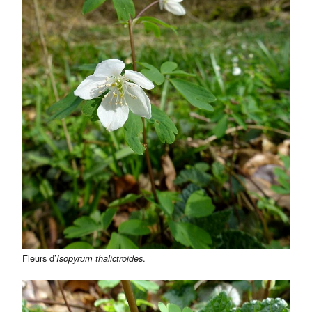
Fleurs d’
.
Isopyrum thalictroides