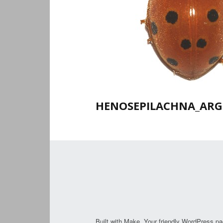
HENOSEPILACHNA_ARG
Built with
Make
. Your friendly WordPress pa