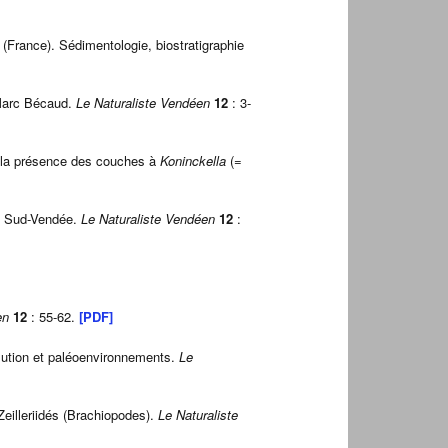
 (France). Sédimentologie, biostratigraphie
 Marc Bécaud.
Le Naturaliste Vendéen
12
: 3-
e la présence des couches à
Koninckella
(=
du Sud-Vendée.
Le Naturaliste Vendéen
12
:
éen
12
: 55-62.
[PDF]
olution et paléoenvironnements.
Le
eilleriidés (Brachiopodes).
Le Naturaliste