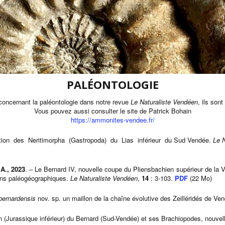
PALÉONTOLOGIE
concernant la paléontologie dans notre revue
Le Naturaliste Vendéen
, ils son
Vous pouvez aussi consulter le site de Patrick Bohain
https://ammonites-vendee.fr/
tion des Neritimorpha (Gastropoda) du Lias inférieur du Sud Vendée.
Le 
A., 2023
. – Le Bernard IV, nouvelle coupe du Pliensbachien supérieur de la 
ions paléogéographiques.
Le Naturaliste Vendéen
,
14
: 3-103.
PDF
(22 Mo)
 bernardensis
nov. sp. un maillon de la chaîne évolutive des Zeilléridés de Ve
n (Jurassique inférieur) du Bernard (Sud-Vendée) et ses Brachiopodes, nouve