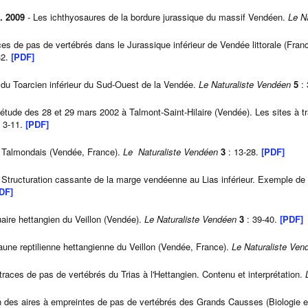
. 2009
- Les ichthyosaures de la bordure jurassique du massif Vendéen.
Le N
 de pas de vertébrés dans le Jurassique inférieur de Vendée littorale (Franc
32.
[PDF]
u Toarcien inférieur du Sud-Ouest de la Vendée.
Le Naturaliste Vendéen
5
: 
étude des 28 et 29 mars 2002 à Talmont-Saint-Hilaire (Vendée). Les sites à tr
 3-11.
[PDF]
en Talmondais (Vendée, France).
Le Naturaliste Vendéen
3
: 13-28.
[PDF]
 Structuration cassante de la marge vendéenne au Lias inférieur. Exemple de 
DF]
aire hettangien du Veillon (Vendée).
Le Naturaliste Vendéen
3
: 39-40.
[PDF]
aune reptilienne hettangienne du Veillon (Vendée, France).
Le Naturaliste Ven
traces de pas de vertébrés du Trias à l'Hettangien. Contenu et interprétation.
on des aires à empreintes de pas de vertébrés des Grands Causses (Biologie e