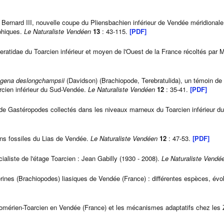
 Bernard III, nouvelle coupe du Pliensbachien inférieur de Vendée méridionale
phiques.
Le Naturaliste Vendéen
13
: 43-115.
[PDF]
eratidae du Toarcien inférieur et moyen de l'Ouest de la France récoltés par
gena deslongchampsii
(Davidson) (Brachiopode, Terebratulida), un témoin d
arcien inférieur du Sud-Vendée.
Le Naturaliste Vendéen
12
: 35-41.
[PDF]
 de Gastéropodes collectés dans les niveaux marneux du Toarcien inférieur 
ins fossiles du Lias de Vendée.
Le Naturaliste Vendéen
12
: 47-53.
[PDF]
ialiste de l'étage Toarcien : Jean Gabilly (1930 - 2008).
Le Naturaliste Vend
érines (Brachiopodes) liasiques de Vendée (France) : différentes espèces, év
omérien-Toarcien en Vendée (France) et les mécanismes adaptatifs chez les Z