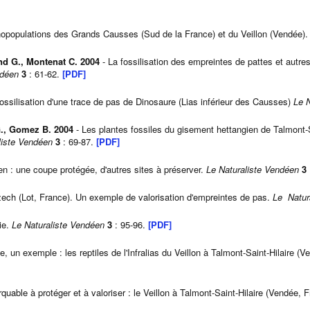
opopulations des Grands Causses (Sud de la France) et du Veillon (Vendée)
and G., Montenat C. 2004
- La fossilisation des empreintes de pattes et autres
ndéen
3
: 61-62.
[PDF]
ssilisation d'une trace de pas de Dinosaure (Lias inférieur des Causses)
Le 
., Gomez B. 2004
- Les plantes fossiles du gisement hettangien de Talmont-S
liste Vendéen
3
: 69-87.
[PDF]
ien : une coupe protégée, d'autres sites à préserver.
Le Naturaliste Vendéen
3
ech (Lot, France). Un exemple de valorisation d'empreintes de pas.
Le Natur
ie.
Le Naturaliste Vendéen
3
: 95-96.
[PDF]
, un exemple : les reptiles de l'Infralias du Veillon à Talmont-Saint-Hilaire (
quable à protéger et à valoriser : le Veillon à Talmont-Saint-Hilaire (Vendée, 