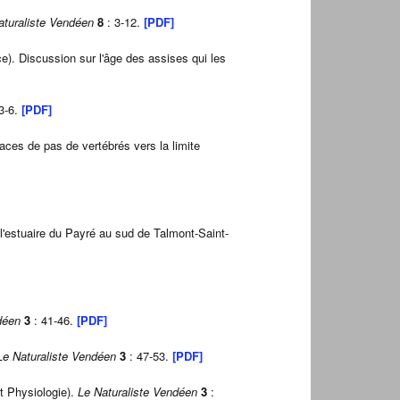
aturaliste Vendéen
8
: 3-12.
[PDF]
e). Discussion sur l'âge des assises qui les
3-6.
[PDF]
aces de pas de vertébrés vers la limite
l'estuaire du Payré au sud de Talmont-Saint-
déen
3
: 41-46.
[PDF]
Le Naturaliste Vendéen
3
: 47-53.
[PDF]
t Physiologie).
Le Naturaliste Vendéen
3
: