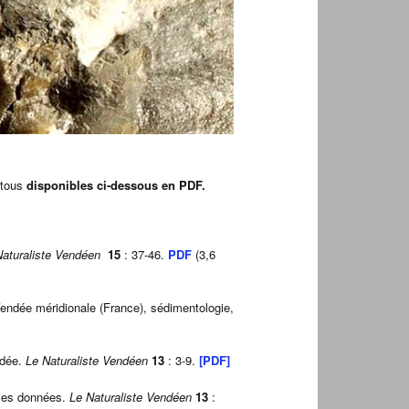
t tous
disponibles ci-dessous en PDF.
Naturaliste Vendéen
15
: 37-46.
PDF
(3,6
Vendée méridionale (France), sédimentologie,
ndée.
Le Naturaliste Vendéen
13
: 3-9.
[PDF]
lles données.
Le Naturaliste Vendéen
13
: