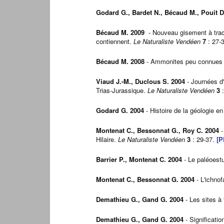
Godard G., Bardet N., Bécaud M., Pouit D
Bécaud M. 2009
- Nouveau gisement à traces
contiennent.
Le Naturaliste Vendéen
7
: 27-
Bécaud M. 2008
- Ammonites peu connues d
Viaud J.-M., Duclous S. 2004
- Journées d'
Trias-Jurassique.
Le Naturaliste Vendéen
3
:
Godard G. 2004
- Histoire de la géologie 
Montenat C., Bessonnat G., Roy C. 2004
-
Hilaire.
Le Naturaliste Vendéen
3
: 29-37.
[P
Barrier P., Montenat C. 2004
- Le paléoestu
Montenat C., Bessonnat G. 2004
- L'ichnof
Demathieu G., Gand G. 2004
- Les sites à 
Demathieu G., Gand G. 2004
- Significati