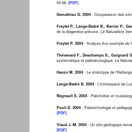
55-58.
[PDF]
Demathieu G. 2004
- Comparaison des ichn
Freytet P., Lange-Badré B., Barrier P., G
de la diagenèse précoce.
Le Naturaliste Ve
Freytet P. 2004
- Analyse d'un exemple de fo
Thévenard F., Deschamps S., Guignard G
systématique et paléoécologique.
Le Natura
Hanzo M. 2004
- Le stratotype de l'Hettang
Lange-Badré B. 2004
- L'Ichnospace de Luz
Régnault S. 2004
- Palichnites et muséolog
Pouit D. 2004
- Paléoichnologie et pédagogie
[PDF]
Viaud J.-M. 2004
- Un site géologique remar
[PDF]