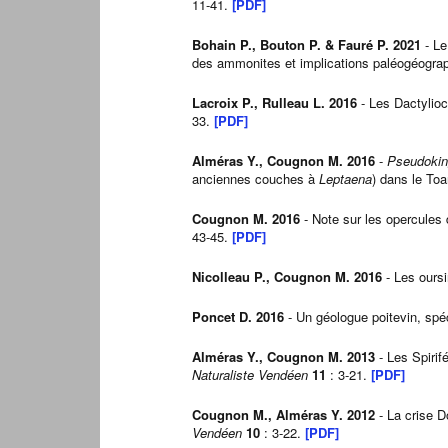
11-41.
[PDF]
Bohain P., Bouton P. & Fauré P.
2021
- Le
des ammonites et implications paléogéogra
Lacroix P., Rulleau L. 2016
- Les Dactylioc
33.
[PDF]
Alméras Y., Cougnon M. 2016
-
Pseudokin
anciennes couches à
Leptaena
) dans le To
Cougnon M
. 2016
- Note sur les opercules
43-45.
[PDF]
Nicolleau P., Cougnon M. 2016
- Les ours
Poncet D. 2016
- Un géologue poitevin, spéc
Alméras Y., Cougnon M. 2013
- Les Spirif
Naturaliste Vendéen
11
: 3-21.
[PDF]
Cougnon M., Alméras Y. 2012
- La crise D
Vendéen
10
: 3-22.
[PDF]