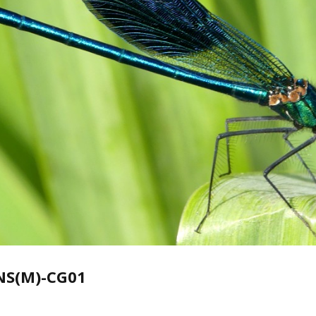
NS(M)-CG01