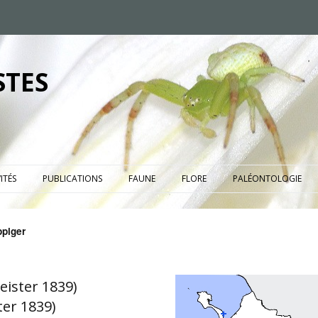
STES
ITÉS
PUBLICATIONS
FAUNE
FLORE
PALÉONTOLOGIE
piger
ister 1839)
er 1839)