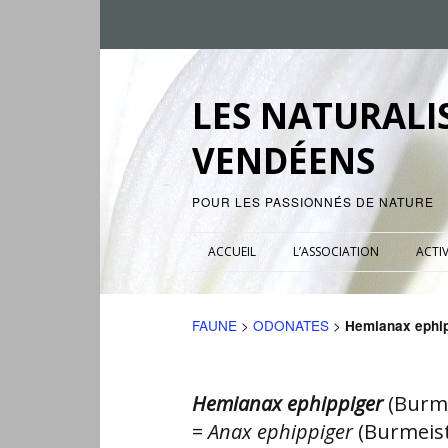
LES NATURALI
VENDÉENS
POUR LES PASSIONNÉS DE NATURE
ACCUEIL
L’ASSOCIATION
ACTIV
FAUNE
>
ODONATES
>
Hemianax ephip
Hemianax ephippiger
(Burme
=
Anax ephippiger
(Burmeist