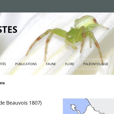
STES
ITÉS
PUBLICATIONS
FAUNE
FLORE
PALÉONTOLOGIE
ata
de Beauvois 1807)