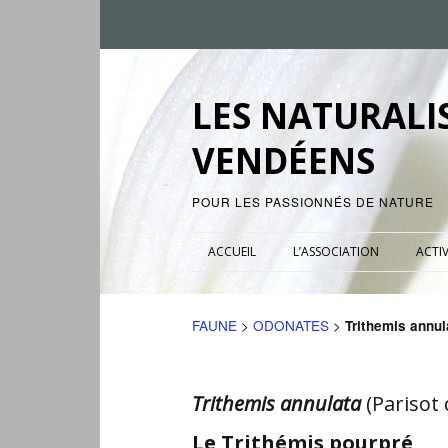
LES NATURALI
VENDÉENS
POUR LES PASSIONNÉS DE NATURE
ACCUEIL
L’ASSOCIATION
ACTIV
FAUNE
>
ODONATES
>
Trithemis annul
Trithemis annulata
(Parisot 
Le Trithémis pourpré