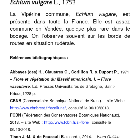
Echium vulgare
L., 1753
La Vipérine commune,
, est
Echium vulgare
présente dans toute la France. Elle est assez
commune en Vendée, quoique plus rare dans le
bocage. On l’observe souvent sur les bords de
routes en situation rudérale.
Références bibliographiques :
, 1971
Abbayes (des) H., Claustres G., Corillion R. & Dupont P.
–
Flore et végétation du Massif armoricain, I. – Flore
Éd. Presses Universitaires de Bretagne, Saint-
vasculaire.
Brieuc,1228 p.
(Conservatoire Botanique National de Brest). – site Web :
CBNB
http://www.cbnbrest.fr/ecalluna/
, consulté le 06/10/2018.
(Fédération des Conservatoires Botaniques Nationaux),
FCBN
2013. – site Web :
http://www.fcbn.fr/si-flore/
, consulté le
06/10/2018.
(coord.), 2014. –
Tison J.-M. & de Foucault B.
Flora Gallica.