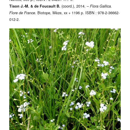
(coord.), 2014. –
Tison J.-M. & de Foucault B.
Flora Gallica.
Biotope, Mèze, xx + 1196 p. ISBN : 978-2-36662-
Flore de France.
012-2.