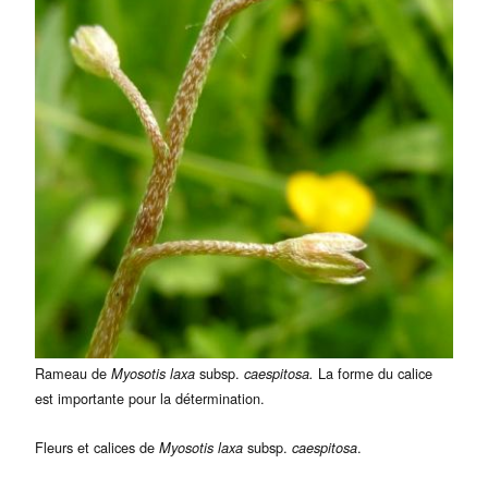
Rameau de
subsp.
La forme du calice
Myosotis laxa
caespitosa.
est importante pour la détermination.
Fleurs et calices de
subsp.
.
Myosotis laxa
caespitosa