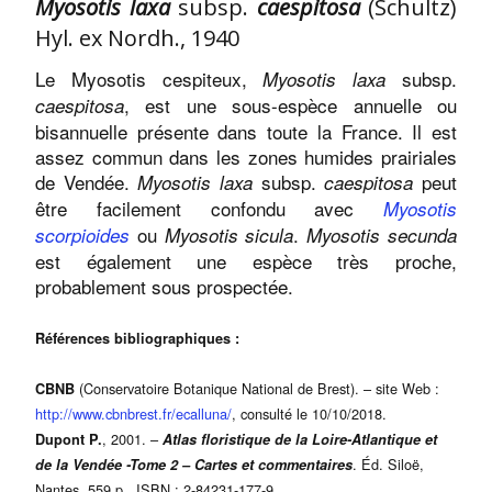
Myosotis laxa
subsp.
caespitosa
(Schultz)
Hyl. ex Nordh., 1940
Le Myosotis cespiteux,
subsp.
Myosotis laxa
, est une sous-espèce annuelle ou
caespitosa
bisannuelle présente dans toute la France. Il est
assez commun dans les zones humides prairiales
de Vendée.
subsp.
peut
Myosotis laxa
caespitosa
être facilement confondu avec
Myosotis
ou
.
scorpioides
Myosotis sicula
Myosotis secunda
est également une espèce très proche,
probablement sous prospectée.
Références bibliographiques :
(Conservatoire Botanique National de Brest). – site Web :
CBNB
http://www.cbnbrest.fr/ecalluna/
, consulté le 10/10/2018.
, 2001. –
Dupont P.
Atlas floristique de la Loire-Atlantique et
. Éd. Siloë,
de la Vendée -Tome 2 – Cartes et commentaires
Nantes, 559 p., ISBN : 2-84231-177-9.