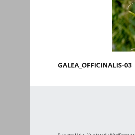
GALEA_OFFICINALIS-03
Built with
Make
. Your friendly WordPress pa