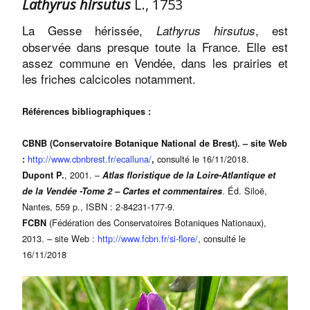
Lathyrus hirsutus
L., 1753
La Gesse hérissée,
, est
Lathyrus hirsutus
observée dans presque toute la France. Elle est
assez commune en Vendée, dans les prairies et
les friches calcicoles notamment.
Références bibliographiques :
CBNB (Conservatoire Botanique National de Brest). – site Web
http://www.cbnbrest.fr/ecalluna/
consulté le 16/11/2018.
:
,
, 2001. –
Dupont P.
Atlas floristique de la Loire-Atlantique et
. Éd. Siloë,
de la Vendée -Tome 2 – Cartes et commentaires
Nantes, 559 p., ISBN : 2-84231-177-9.
(Fédération des Conservatoires Botaniques Nationaux),
FCBN
2013. – site Web :
http://www.fcbn.fr/si-flore/
, consulté le
16/11/2018