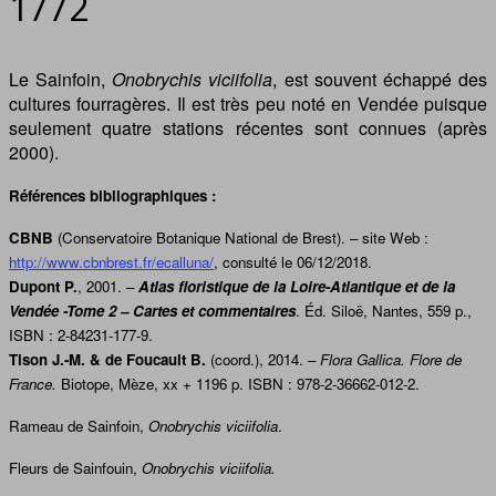
1772
Le Sainfoin,
Onobrychis viciifolia
, est souvent échappé des
cultures fourragères. Il est très peu noté en Vendée puisque
seulement quatre stations récentes sont connues (après
2000).
Références bibliographiques :
CBNB
(Conservatoire Botanique National de Brest). – site Web :
http://www.cbnbrest.fr/ecalluna/
, consulté le 06/12/2018.
Dupont P.
, 2001. –
Atlas floristique de la Loire-Atlantique et de la
Vendée -Tome 2 – Cartes et commentaires
. Éd. Siloë, Nantes, 559 p.,
ISBN : 2-84231-177-9.
Tison J.-M. & de Foucault B.
(coord.), 2014. –
Flora Gallica. Flore de
France.
Biotope, Mèze, xx + 1196 p. ISBN : 978-2-36662-012-2.
Rameau de Sainfoin,
Onobrychis viciifolia
.
Fleurs de Sainfouin,
Onobrychis viciifolia.