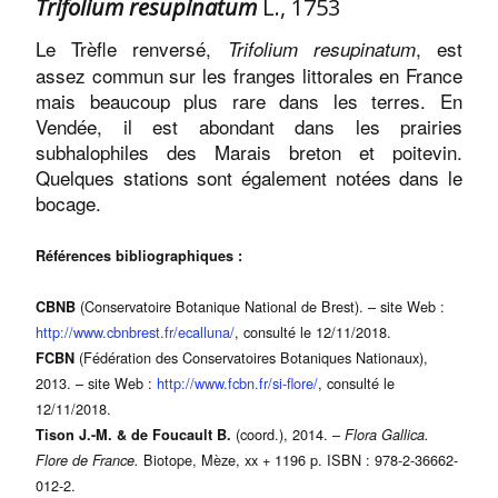
Trifolium resupinatum
L., 1753
Le Trèfle renversé,
, est
Trifolium resupinatum
assez commun sur les franges littorales en France
mais beaucoup plus rare dans les terres. En
Vendée, il est abondant dans les prairies
subhalophiles des Marais breton et poitevin.
Quelques stations sont également notées dans le
bocage.
Références bibliographiques :
(Conservatoire Botanique National de Brest). – site Web :
CBNB
http://www.cbnbrest.fr/ecalluna/
, consulté le 12/11/2018.
(Fédération des Conservatoires Botaniques Nationaux),
FCBN
2013. – site Web :
http://www.fcbn.fr/si-flore/
, consulté le
12/11/2018.
(coord.), 2014. –
Tison J.-M. & de Foucault B.
Flora Gallica.
Biotope, Mèze, xx + 1196 p. ISBN : 978-2-36662-
Flore de France.
012-2.