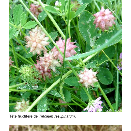
Tête fructifère de
.
Trifolium resupinatum