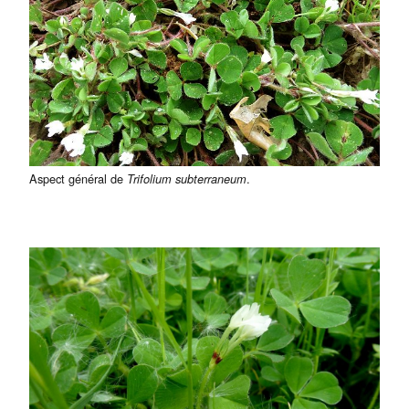
Aspect général de
.
Trifolium subterraneum