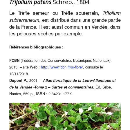
Trifolium patens
Schreb., 1804
Le Trèfle semeur ou Trèfle souterrain,
Trifolium
, est distribué dans une grande partie
subterraneum
de la France. Il est aussi commun en Vendée, dans
les pelouses sèches par exemple.
Références bibliographiques :
(Fédération des Conservatoires Botaniques Nationaux),
FCBN
2013. – site Web :
http://www.fcbn.fr/si-flore/
, consulté le
12/11/2018.
, 2001. –
Dupont P.
Atlas floristique de la Loire-Atlantique et
. Éd. Siloë,
de la Vendée -Tome 2 – Cartes et commentaires
Nantes, 559 p., ISBN : 2-84231-177-9.