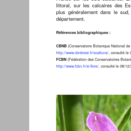
littoral, sur les calcaires des 
plus généralement dans le sud, 
département.
Références bibliographiques :
(Conservatoire Botanique National de 
CBNB
http://www.cbnbrest.fr/ecalluna/
, consulté le
(Fédération des Conservatoires Botani
FCBN
http://www.fcbn.fr/si-flore/
, consulté le 08/12