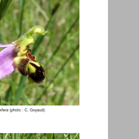
(photo : C. Goyaud)
.
ifera