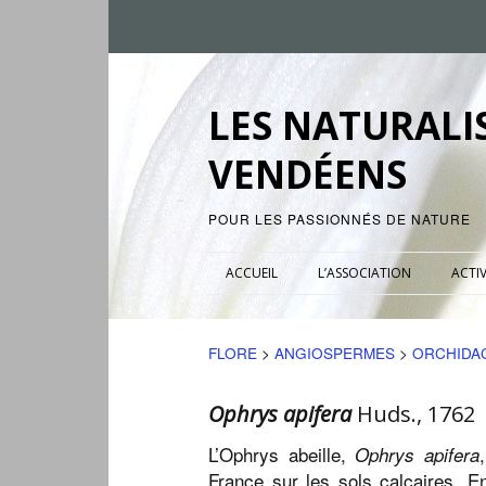
LES NATURALI
VENDÉENS
POUR LES PASSIONNÉS DE NATURE
ACCUEIL
L’ASSOCIATION
ACTIV
FLORE
>
ANGIOSPERMES
>
ORCHIDA
Ophrys apifera
Huds., 1762
L’Ophrys abeille,
Ophrys apifera
France sur les sols calcaires. En