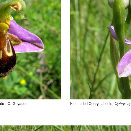
oto : C. Goyaud).
Fleurs de l’Ophrys abeille,
Ophrys ap