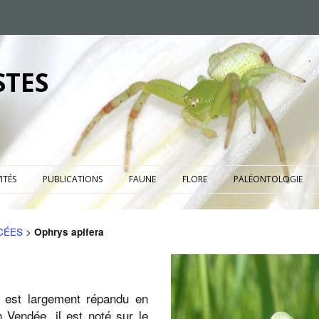
STES
ITÉS
PUBLICATIONS
FAUNE
FLORE
PALÉONTOLOGIE
CÉES
>
Ophrys apifera
, est largement répandu en
 Vendée, il est noté sur le