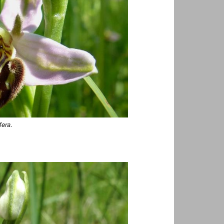
.
fera