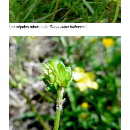
Les sépales rabattus de
L.
Ranunculus bulbosus