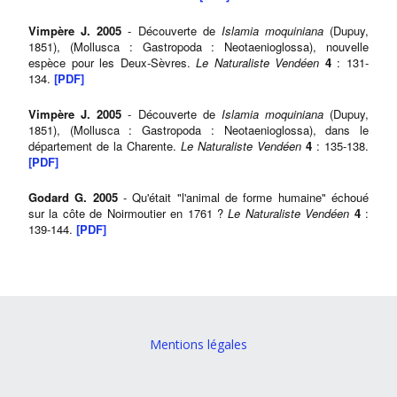
Vimpère J. 2005
- Découverte de
Islamia moquiniana
(Dupuy,
1851), (Mollusca : Gastropoda : Neotaenioglossa), nouvelle
espèce pour les Deux-Sèvres.
Le Naturaliste Vendéen
4
: 131-
134.
[PDF]
Vimpère J. 2005
- Découverte de
Islamia moquiniana
(Dupuy,
1851), (Mollusca : Gastropoda : Neotaenioglossa), dans le
département de la Charente.
Le Naturaliste Vendéen
4
: 135-138.
[PDF]
Godard G. 2005
- Qu'était "l'animal de forme humaine" échoué
sur la côte de Noirmoutier en 1761 ?
Le Naturaliste Vendéen
4
:
139-144.
[PDF]
Mentions légales