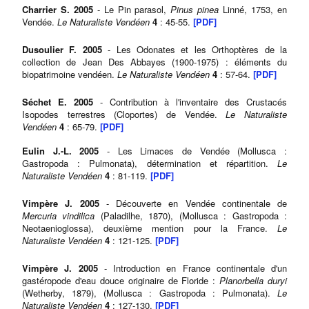
Charrier S. 2005
- Le Pin parasol,
Pinus pinea
Linné, 1753, en
Vendée.
Le Naturaliste Vendéen
4
: 45-55.
[PDF]
Dusoulier F. 2005
- Les Odonates et les Orthoptères de la
collection de Jean Des Abbayes (1900-1975) : éléments du
biopatrimoine vendéen.
Le Naturaliste Vendéen
4
: 57-64.
[PDF]
Séchet E. 2005
- Contribution à l'inventaire des Crustacés
Isopodes terrestres (Cloportes) de Vendée.
Le Naturaliste
Vendéen
4
: 65-79.
[PDF]
Eulin J.-L. 2005
- Les Limaces de Vendée (Mollusca :
Gastropoda : Pulmonata), détermination et répartition.
Le
Naturaliste Vendéen
4
: 81-119.
[PDF]
Vimpère J. 2005
- Découverte en Vendée continentale de
Mercuria vindilica
(Paladilhe, 1870), (Mollusca : Gastropoda :
Neotaenioglossa), deuxième mention pour la France.
Le
Naturaliste Vendéen
4
: 121-125.
[PDF]
Vimpère J. 2005
- Introduction en France continentale d'un
gastéropode d'eau douce originaire de Floride :
Planorbella duryi
(Wetherby, 1879), (Mollusca : Gastropoda : Pulmonata).
Le
Naturaliste Vendéen
4
: 127-130.
[PDF]