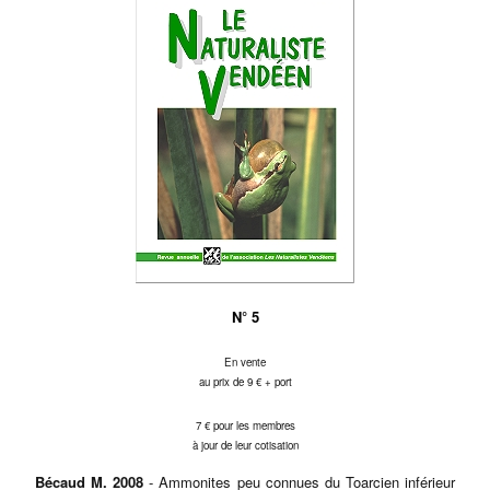
N° 5
En vente
au prix de 9 € + port
7 € pour les membres
à jour de leur cotisation
Bécaud M. 2008
- Ammonites peu connues du Toarcien inférieur