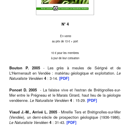
N° 4
En vente
au prix de 13 € + port
10 € pour les membres
à jour de leur cotisation
Bouton P. 2005
- Les grès à meules de Sérigné et de
L'Hermenault en Vendée : matériau géologique et exploitation.
Le
Naturaliste Vendéen
4
: 3-14.
[PDF]
Poncet D. 2005
- La falaise vive et l'estran de Brétignolles-sur-
Mer entre le Prégneau et le Marais Girard, haut lieu de la géologie
vendéenne.
Le Naturaliste Vendéen
4
: 15-29.
[PDF]
Viaud J.-M., Arrivé L. 2005
- Mireille Ters et Brétignolles-sur-Mer
(Vendée), un demi-siècle de prospection géologique (1936-1986).
Le Naturaliste Vendéen
4
: 31-43.
[PDF]