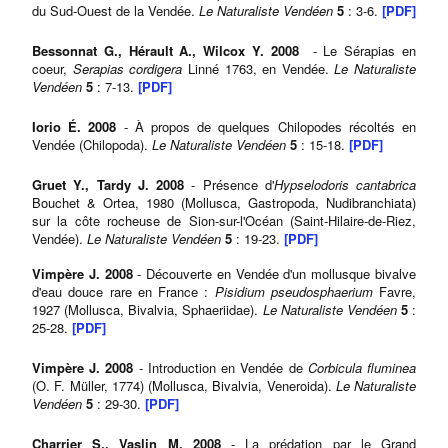
du Sud-Ouest de la Vendée.
Le Naturaliste Vendéen
5
: 3-6.
[PDF]
Bessonnat G., Hérault A., Wilcox Y. 2008
- Le Sérapias en
coeur,
Serapias cordigera
Linné 1763, en Vendée.
Le Naturaliste
Vendéen
5
: 7-13.
[PDF]
Iorio É. 2008
- À propos de quelques Chilopodes récoltés en
Vendée (Chilopoda).
Le Naturaliste Vendéen
5
: 15-18.
[PDF]
Gruet Y., Tardy J. 2008
- Présence d'
Hypselodoris cantabrica
Bouchet & Ortea, 1980 (Mollusca, Gastropoda, Nudibranchiata)
sur la côte rocheuse de Sion-sur-l'Océan (Saint-Hilaire-de-Riez,
Vendée).
Le Naturaliste Vendéen
5
: 19-23.
[PDF]
Vimpère J. 2008
- Découverte en Vendée d'un mollusque bivalve
d'eau douce rare en France :
Pisidium pseudosphaerium
Favre,
1927 (Mollusca, Bivalvia, Sphaeriidae).
Le Naturaliste Vendéen
5
:
25-28.
[PDF]
Vimpère J. 2008
- Introduction en Vendée de
Corbicula fluminea
(O. F. Müller, 1774) (Mollusca, Bivalvia, Veneroida).
Le Naturaliste
Vendéen
5
: 29-30.
[PDF]
Charrier S., Vaslin M. 2008
- La prédation par le Grand