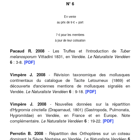
N° 6
En vente
au prix de 9 € + port
7 € pour les membres
à jour de leur cotisation
Pacaud R. 2008
- Les Truffes et l'introduction de
Tuber
melanosporum
Vittadini 1831, en Vendée.
Le Naturaliste Vendéen
6
: 3-8.
[PDF]
Vimpère J. 2008
- Révision taxonomique des mollusques
continentaux du catalogue de Tacite Letourneux (1869) et
découverte d'anciennes mentions de mollusques signalés en
Vendée.
Le Naturaliste Vendéen
6
: 9-18.
[PDF]
Vimpère J. 2008
- Nouvelles données sur la répartition
d'
Hygromia cinctella
(Draparnaud, 1801) (Gastropoda, Pulmonata,
Hygromiidae) en Vendée, en France et en Europe. Note
complémentaire.
Le Naturaliste Vendéen
6
: 19-22.
[PDF]
Perrotin B. 2008
- Répartition des Orthoptères sur un coteau
dominant la Sèvre Nantaise en Vendée.
Le Naturaliste Vendéen
6