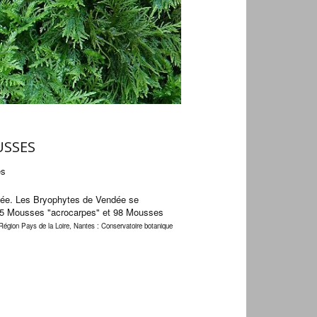
USSES
es
ndée. Les Bryophytes de Vendée se
 235 Mousses "acrocarpes" et 98 Mousses
gion Pays de la Loire, Nantes : Conservatoire botanique