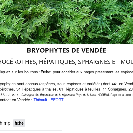
BRYOPHYTES DE VENDÉE
OCÉROTHES, HÉPATIQUES, SPHAIGNES ET MO
liquez sur les boutons "Fiche" pour accéder aux pages présentant les espèc
Bryophytes sont connus (espèces, sous-espèces et variétés) dont 441 en Ve
hocérothes, 34 Hépatiques à thalles, 61 Hépatiques à feuilles, 11 Sphaignes,
 BAIL J., 2016 –
Catalogue des Bryophytes de la région des Pays de la Loire.
NDREAL Pays de la Loire, Ré
contact en Vendée :
Thibault LEFORT
chimp.
fiche