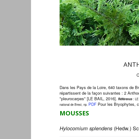
ANTH
C
Dans les Pays de la Loire, 640 taxons de 
répartissent de la façon suivantes : 2 Ant
"pleurocarpes" [LE BAIL, 2016].
Référence
: LE
PDF
Pour les Bryophytes, 
national de Brest, np.
MOUSSES
(Hedw.) S
Hylocomium splendens