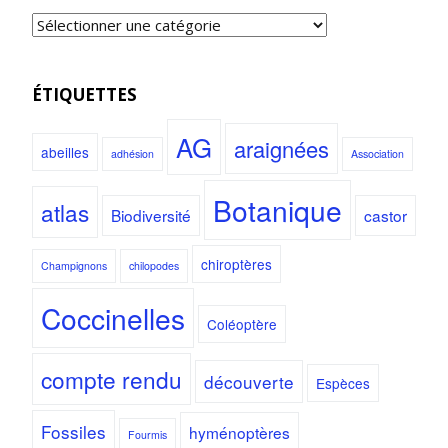
ÉTIQUETTES
AG
araignées
abeilles
adhésion
Association
Botanique
atlas
Biodiversité
castor
chiroptères
Champignons
chilopodes
Coccinelles
Coléoptère
compte rendu
découverte
Espèces
Fossiles
hyménoptères
Fourmis