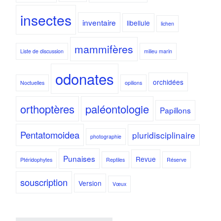
insectes
inventaire
libellule
lichen
mammifères
Liste de discussion
milieu marin
odonates
orchidées
Noctuelles
opilions
orthoptères
paléontologie
Papillons
Pentatomoidea
pluridisciplinaire
photographie
Punaises
Revue
Ptéridophytes
Reptiles
Réserve
souscription
Version
Vœux