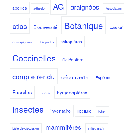
AG
araignées
abeilles
adhésion
Association
Botanique
atlas
Biodiversité
castor
chiroptères
Champignons
chilopodes
Coccinelles
Coléoptère
compte rendu
découverte
Espèces
Fossiles
hyménoptères
Fourmis
insectes
inventaire
libellule
lichen
mammifères
Liste de discussion
milieu marin