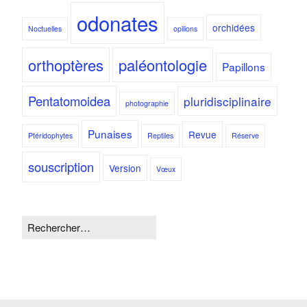
odonates
orchidées
Noctuelles
opilions
orthoptères
paléontologie
Papillons
Pentatomoidea
pluridisciplinaire
photographie
Punaises
Revue
Ptéridophytes
Reptiles
Réserve
souscription
Version
Vœux