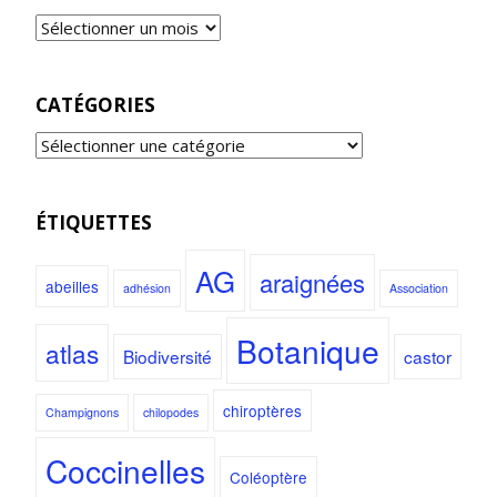
CATÉGORIES
ÉTIQUETTES
AG
araignées
abeilles
adhésion
Association
Botanique
atlas
Biodiversité
castor
chiroptères
Champignons
chilopodes
Coccinelles
Coléoptère