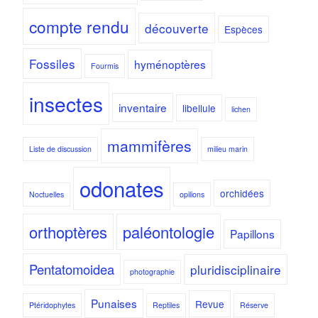
compte rendu
découverte
Espèces
Fossiles
hyménoptères
Fourmis
insectes
inventaire
libellule
lichen
mammifères
Liste de discussion
milieu marin
odonates
orchidées
Noctuelles
opilions
orthoptères
paléontologie
Papillons
Pentatomoidea
pluridisciplinaire
photographie
Punaises
Revue
Ptéridophytes
Reptiles
Réserve