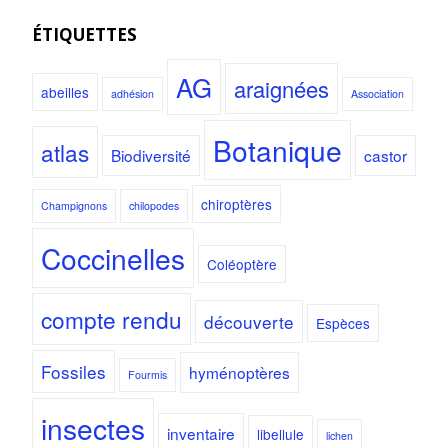
ÉTIQUETTES
AG
araignées
abeilles
adhésion
Association
Botanique
atlas
Biodiversité
castor
chiroptères
Champignons
chilopodes
Coccinelles
Coléoptère
compte rendu
découverte
Espèces
Fossiles
hyménoptères
Fourmis
insectes
inventaire
libellule
lichen