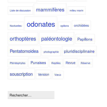
mammifères
Liste de discussion
milieu marin
odonates
orchidées
Noctuelles
opilions
orthoptères
paléontologie
Papillons
Pentatomoidea
pluridisciplinaire
photographie
Punaises
Revue
Ptéridophytes
Reptiles
Réserve
souscription
Version
Vœux