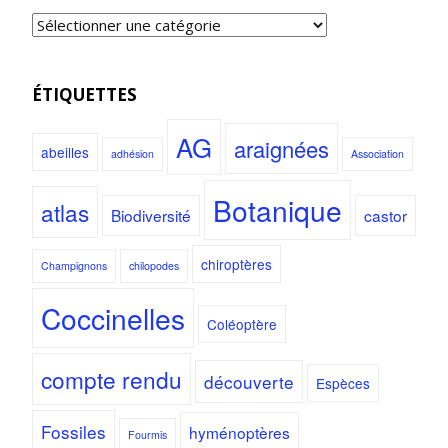
ÉTIQUETTES
AG
araignées
abeilles
adhésion
Association
Botanique
atlas
Biodiversité
castor
chiroptères
Champignons
chilopodes
Coccinelles
Coléoptère
compte rendu
découverte
Espèces
Fossiles
hyménoptères
Fourmis