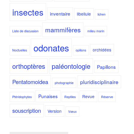
insectes
inventaire
libellule
lichen
mammifères
Liste de discussion
milieu marin
odonates
orchidées
Noctuelles
opilions
orthoptères
paléontologie
Papillons
Pentatomoidea
pluridisciplinaire
photographie
Punaises
Revue
Ptéridophytes
Reptiles
Réserve
souscription
Version
Vœux