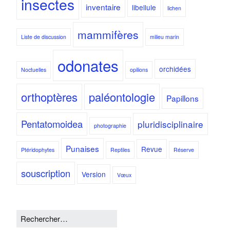
insectes
inventaire
libellule
lichen
mammifères
Liste de discussion
milieu marin
odonates
orchidées
Noctuelles
opilions
orthoptères
paléontologie
Papillons
Pentatomoidea
pluridisciplinaire
photographie
Punaises
Revue
Ptéridophytes
Reptiles
Réserve
souscription
Version
Vœux