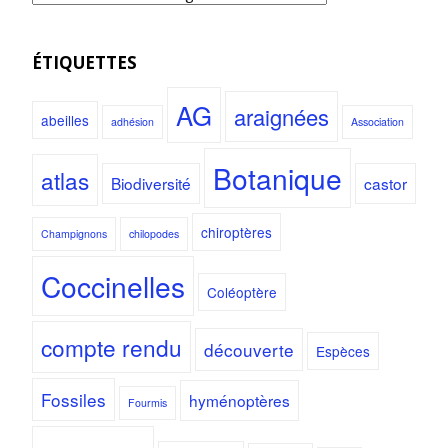
ÉTIQUETTES
AG
araignées
abeilles
adhésion
Association
Botanique
atlas
Biodiversité
castor
chiroptères
Champignons
chilopodes
Coccinelles
Coléoptère
compte rendu
découverte
Espèces
Fossiles
hyménoptères
Fourmis