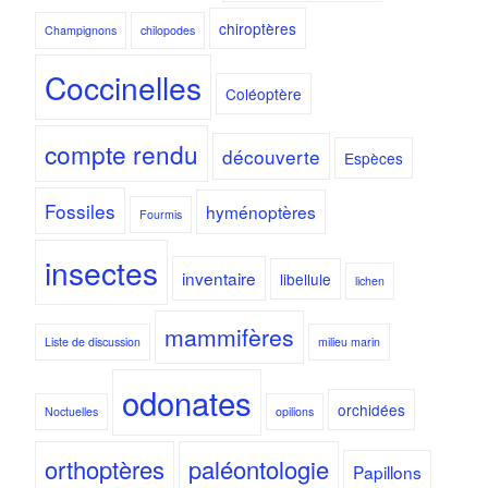
chiroptères
Champignons
chilopodes
Coccinelles
Coléoptère
compte rendu
découverte
Espèces
Fossiles
hyménoptères
Fourmis
insectes
inventaire
libellule
lichen
mammifères
Liste de discussion
milieu marin
odonates
orchidées
Noctuelles
opilions
orthoptères
paléontologie
Papillons