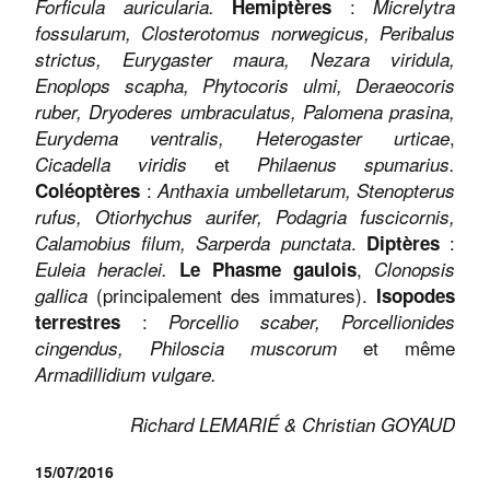
:
Forficula auricularia.
Hemiptères
Micrelytra
fossularum, Closterotomus norwegicus, Peribalus
strictus, Eurygaster maura, Nezara viridula,
Enoplops scapha, Phytocoris ulmi, Deraeocoris
ruber, Dryoderes umbraculatus, Palomena prasina,
,
Eurydema ventralis, Heterogaster urticae
et
Cicadella viridis
Philaenus spumarius.
:
Coléoptères
Anthaxia umbelletarum, Stenopterus
rufus, Otiorhychus aurifer, Podagria fuscicornis,
.
:
Calamobius filum, Sarperda punctata
Diptères
,
Euleia heraclei.
Le Phasme gaulois
Clonopsis
(principalement des immatures).
gallica
Isopodes
:
terrestres
Porcellio scaber, Porcellionides
et même
cingendus, Philoscia muscorum
Armadillidium vulgare.
Richard LEMARIÉ & Christian GOYAUD
15/07/2016