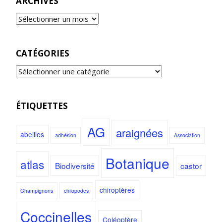
ARCHIVES
CATÉGORIES
ÉTIQUETTES
AG
araignées
abeilles
adhésion
Association
Botanique
atlas
Biodiversité
castor
chiroptères
Champignons
chilopodes
Coccinelles
Coléoptère