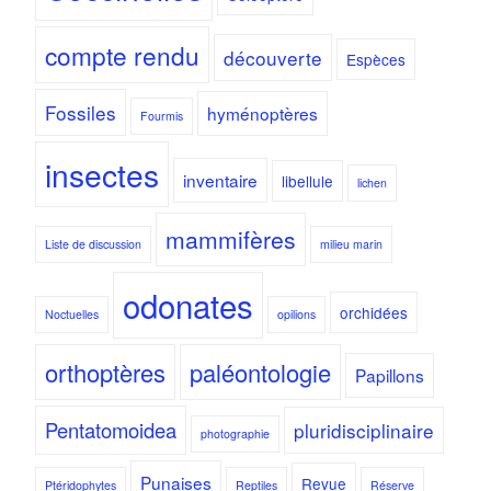
compte rendu
découverte
Espèces
Fossiles
hyménoptères
Fourmis
insectes
inventaire
libellule
lichen
mammifères
Liste de discussion
milieu marin
odonates
orchidées
Noctuelles
opilions
orthoptères
paléontologie
Papillons
Pentatomoidea
pluridisciplinaire
photographie
Punaises
Revue
Ptéridophytes
Reptiles
Réserve