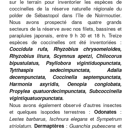
sur le terrain pour inventorier les espèces de
coccinelles de la réserve naturelle régionale du
polder de Sébastopol dans l’île de Noirmoutier.
Nous avons prospecté dans quatre grands
secteurs de la réserve avec nos filets, bassines et
parapluies japonais, entre 9 h 30 et 18 h. Treize
espèces de coccinelles ont été inventoriées :
Coccidula rufa, Rhyzobius chrysomeloides,
Rhyzobius litura, Scymnus apetzi, Chilocorus
bipustulatus, Psyllobora vigintiduopunctata,
Tytthaspis sedecimpunctata, Adalia
decempunctata, Coccinella septempunctata,
Harmonia axyridis, Oenopia conglobata,
Propylea quatuordecimpunctata, Subcoccinella
vigintiquatuorpunctata.
Nous avons également observé d’autres insectes
et quelques isopodes terrestres :
:
Odonates
et
Lestes barbarus, Ischnura elegans
Sympetrum
:
et
striolatum.
Dermaptères
Guanchia pubescens