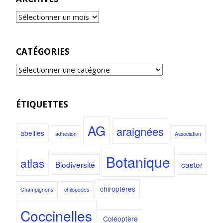
CATÉGORIES
ÉTIQUETTES
AG
araignées
abeilles
adhésion
Association
Botanique
atlas
Biodiversité
castor
chiroptères
Champignons
chilopodes
Coccinelles
Coléoptère