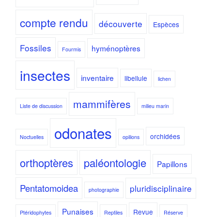
compte rendu
découverte
Espèces
Fossiles
hyménoptères
Fourmis
insectes
inventaire
libellule
lichen
mammifères
Liste de discussion
milieu marin
odonates
orchidées
Noctuelles
opilions
orthoptères
paléontologie
Papillons
Pentatomoidea
pluridisciplinaire
photographie
Punaises
Revue
Ptéridophytes
Reptiles
Réserve