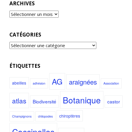
ARCHIVES
CATÉGORIES
ÉTIQUETTES
AG
araignées
abeilles
adhésion
Association
Botanique
atlas
Biodiversité
castor
chiroptères
Champignons
chilopodes
Coccinelles