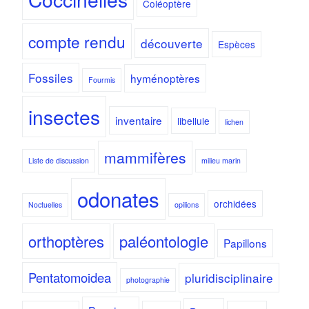
Coléoptère
compte rendu
découverte
Espèces
Fossiles
hyménoptères
Fourmis
insectes
inventaire
libellule
lichen
mammifères
Liste de discussion
milieu marin
odonates
orchidées
Noctuelles
opilions
orthoptères
paléontologie
Papillons
Pentatomoidea
pluridisciplinaire
photographie