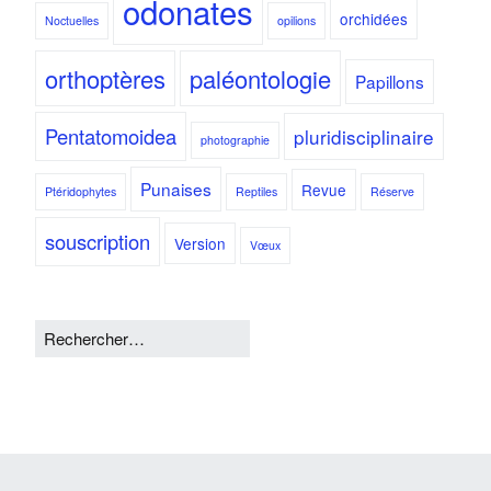
odonates
orchidées
Noctuelles
opilions
orthoptères
paléontologie
Papillons
Pentatomoidea
pluridisciplinaire
photographie
Punaises
Revue
Ptéridophytes
Reptiles
Réserve
souscription
Version
Vœux