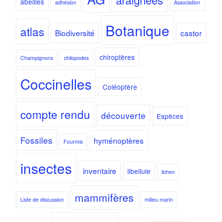
abeilles
adhésion
Association
Botanique
atlas
Biodiversité
castor
chiroptères
Champignons
chilopodes
Coccinelles
Coléoptère
compte rendu
découverte
Espèces
Fossiles
hyménoptères
Fourmis
insectes
inventaire
libellule
lichen
mammifères
Liste de discussion
milieu marin