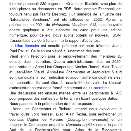
internet proposait 230 pages et 140 articles illustrés avec plus de
1560 photos ou documents en PDF. Notre compte Facebook est
toujours tenu par Frantz Desprez. Huit numéros de la "Lettre des
Naturalistes Vendéens" ont été diffusés en 2022. Après la
publication en 2021 du
Naturaliste Vendéen
n°13, une nouvelle
charte graphique a été élaborée en 2022 pour une édition
numérique, pour celle-ci nous avons obtenu un nouveau ISSN.
L'assemblée valide à l'unanimité le rapport d'activités.
Le
bilan financier
est ensuite présenté par notre trésorier, Jean-
Paul Paillat. Ce bilan est validé à l'unanimité des voix.
Vient enfin l'élection pour le renouvellement des membres du
conseil d'administration. Quatre administrateurs, élus en 2020,
sont sortants : Anne-Lise Charpentier, Nicolas Romet, Alain Texier
et Jean-Marc Viaud. Anne-Lise Charpentier et Jean-Marc Viaud
sont candidats à leur réélection et aucun autre candidat ne s'est
fait connaître. Ils sont élus à l'unanimité des voix. Le Conseil
d'administration est donc formé maintenant de
11 membres
.
Une discussion est ensuite menée entre les participants à l'AG
pour proposer des sorties sur le terrain en fixant quelques dates.
Nous passons à la présentation de trois exposés :
- Anne-Lise Charpentier et Richard Lemarié nous expliquent le
travail qu'ils vont réaliser, avec Alain Texier, pour rechercher un
odonate, l'Agrion de Mercure (
Coenagrion mercuriale
) et un
rongeur, le Campognol amphibie (
Arvicola sapidus
) dans la partie
Sud de La Roche-sur-Yon pour l'Atlas de la Biodiversité