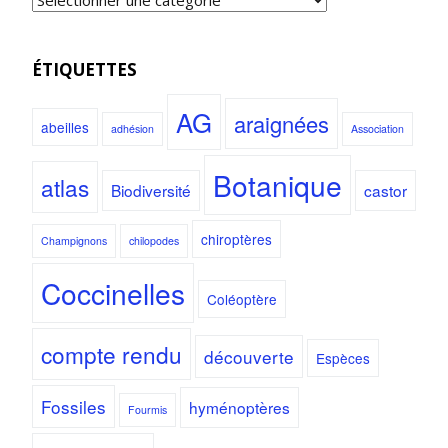
ÉTIQUETTES
AG
araignées
abeilles
adhésion
Association
Botanique
atlas
Biodiversité
castor
chiroptères
Champignons
chilopodes
Coccinelles
Coléoptère
compte rendu
découverte
Espèces
Fossiles
hyménoptères
Fourmis