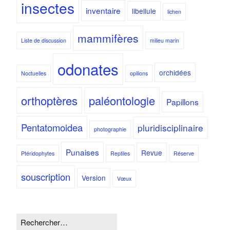
insectes
inventaire
libellule
lichen
mammifères
Liste de discussion
milieu marin
odonates
orchidées
Noctuelles
opilions
orthoptères
paléontologie
Papillons
Pentatomoidea
pluridisciplinaire
photographie
Punaises
Revue
Ptéridophytes
Reptiles
Réserve
souscription
Version
Vœux