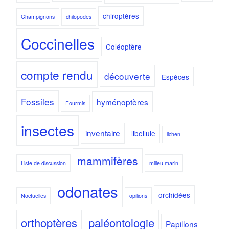
chiroptères
Champignons
chilopodes
Coccinelles
Coléoptère
compte rendu
découverte
Espèces
Fossiles
hyménoptères
Fourmis
insectes
inventaire
libellule
lichen
mammifères
Liste de discussion
milieu marin
odonates
orchidées
Noctuelles
opilions
orthoptères
paléontologie
Papillons