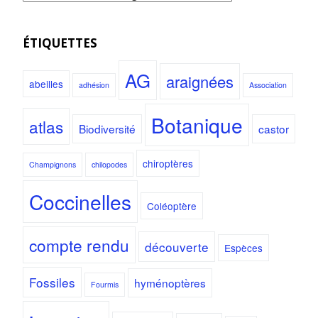
ÉTIQUETTES
AG
araignées
abeilles
adhésion
Association
Botanique
atlas
Biodiversité
castor
chiroptères
Champignons
chilopodes
Coccinelles
Coléoptère
compte rendu
découverte
Espèces
Fossiles
hyménoptères
Fourmis