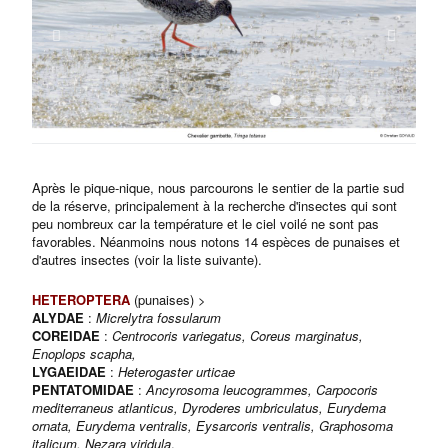
Après le pique-nique, nous parcourons le sentier de la partie sud
de la réserve, principalement à la recherche d'insectes qui sont
peu nombreux car la température et le ciel voilé ne sont pas
favorables. Néanmoins nous notons 14 espèces de punaises et
d'autres insectes (voir la liste suivante).
HETEROPTERA
(punaises) >
ALYDAE
:
Micrelytra fossularum
COREIDAE
:
Centrocoris variegatus, Coreus marginatus,
Enoplops scapha,
LYGAEIDAE
:
Heterogaster urticae
PENTATOMIDAE
:
Ancyrosoma leucogrammes, Carpocoris
mediterraneus atlanticus, Dyroderes umbriculatus, Eurydema
ornata, Eurydema ventralis, Eysarcoris ventralis, Graphosoma
italicum, Nezara viridula
.