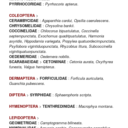
PYRRHOCORIDAE
:
Pyrrhocoris apterus.
COLEOPTERA
>
CERAMBYCIDAE
:
Agapanthia cardui, Opsilia caerulescens
.
CHRYSOMELIDAE
:
Chrysolina bankii
.
COCCINELIDAE
:
Chilocorus bipustulatus, Coccinella
septempunctata, Exochomus quadripustulatus, Harmonia
axyridis, Hippodamia variegata, Propylea quatuordecimpunctata,
Psyllobora vigintiduopunctata, Rhyzobius litura, Subcoccinella
vigintiquatuorpunctata
.
OEDEMERIDAE
:
Oedemera nobilis
.
SCARABAEIDAE
>
CETONIINAE
:
Cetonia aurata, Oxythyrea
funesta, Valgus hemipterus
.
DERMAPTERA
>
FORFICULIDAE
:
Forficula auricularia,
Guanchia pubescens.
DIPTERA
>
SYRPHIDAE
:
Sphaerophoris scripta
.
HYMENOPTERA
>
TENTHREDINIDAE
:
Macrophya montana
.
LEPIDOPTERA
>
GEOMETRIDAE
:
Camptogramma bilineata
.
NYMPHALIDAE
:
Argynnis paphia
,
Coenonympha pamphilus,