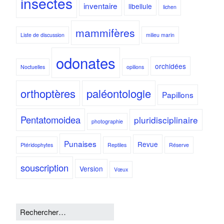
insectes
inventaire
libellule
lichen
mammifères
Liste de discussion
milieu marin
odonates
orchidées
Noctuelles
opilions
orthoptères
paléontologie
Papillons
Pentatomoidea
pluridisciplinaire
photographie
Punaises
Revue
Ptéridophytes
Reptiles
Réserve
souscription
Version
Vœux