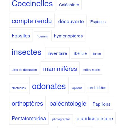
Coccinelles
Coléoptère
compte rendu
découverte
Espèces
Fossiles
hyménoptères
Fourmis
insectes
inventaire
libellule
lichen
mammifères
Liste de discussion
milieu marin
odonates
orchidées
Noctuelles
opilions
orthoptères
paléontologie
Papillons
Pentatomoidea
pluridisciplinaire
photographie