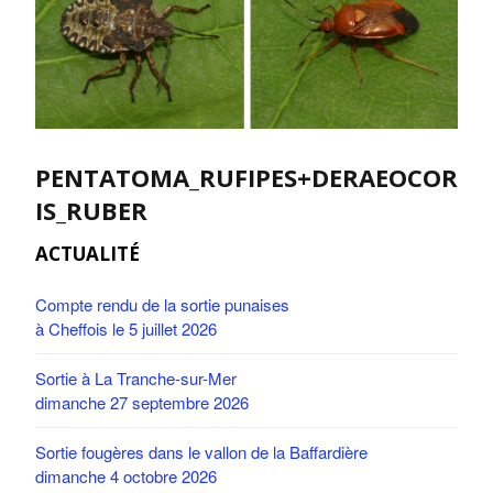
PENTATOMA_RUFIPES+DERAEOCOR
IS_RUBER
ACTUALITÉ
Compte rendu de la sortie punaises
à Cheffois le 5 juillet 2026
Sortie à La Tranche-sur-Mer
dimanche 27 septembre 2026
Sortie fougères dans le vallon de la Baffardière
dimanche 4 octobre 2026