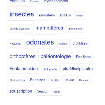
Fossiles
hyménoptères
Fourmis
insectes
inventaire
libellule
lichen
mammifères
Liste de discussion
milieu marin
odonates
orchidées
Noctuelles
opilions
orthoptères
paléontologie
Papillons
Pentatomoidea
pluridisciplinaire
photographie
Punaises
Revue
Ptéridophytes
Reptiles
Réserve
souscription
Version
Vœux