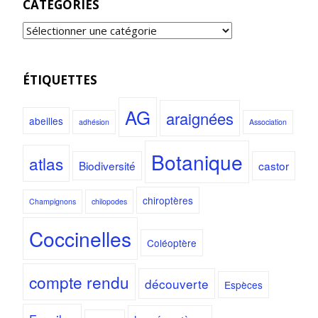
CATÉGORIES
ÉTIQUETTES
AG
araignées
abeilles
adhésion
Association
Botanique
atlas
Biodiversité
castor
chiroptères
Champignons
chilopodes
Coccinelles
Coléoptère
compte rendu
découverte
Espèces