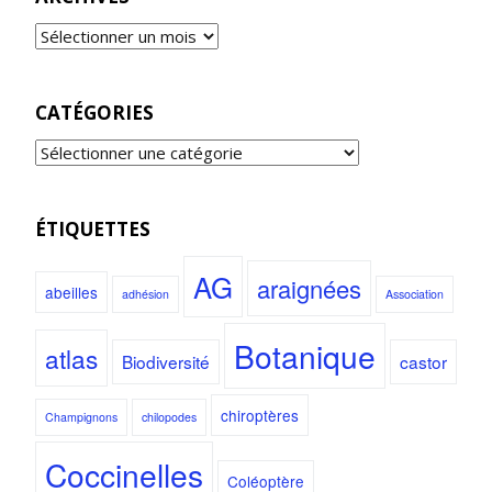
CATÉGORIES
ÉTIQUETTES
AG
araignées
abeilles
adhésion
Association
Botanique
atlas
Biodiversité
castor
chiroptères
Champignons
chilopodes
Coccinelles
Coléoptère