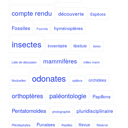
compte rendu
découverte
Espèces
Fossiles
hyménoptères
Fourmis
insectes
inventaire
libellule
lichen
mammifères
Liste de discussion
milieu marin
odonates
orchidées
Noctuelles
opilions
orthoptères
paléontologie
Papillons
Pentatomoidea
pluridisciplinaire
photographie
Punaises
Revue
Ptéridophytes
Reptiles
Réserve