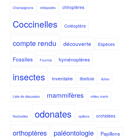
chiroptères
Champignons
chilopodes
Coccinelles
Coléoptère
compte rendu
découverte
Espèces
Fossiles
hyménoptères
Fourmis
insectes
inventaire
libellule
lichen
mammifères
Liste de discussion
milieu marin
odonates
orchidées
Noctuelles
opilions
orthoptères
paléontologie
Papillons