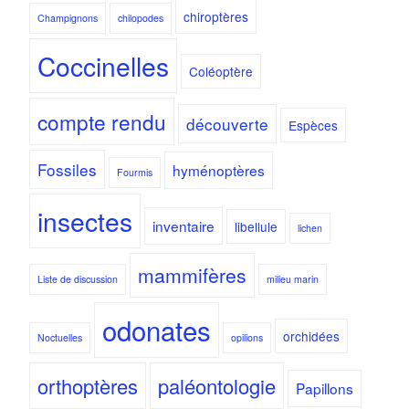
chiroptères
Champignons
chilopodes
Coccinelles
Coléoptère
compte rendu
découverte
Espèces
Fossiles
hyménoptères
Fourmis
insectes
inventaire
libellule
lichen
mammifères
Liste de discussion
milieu marin
odonates
orchidées
Noctuelles
opilions
orthoptères
paléontologie
Papillons