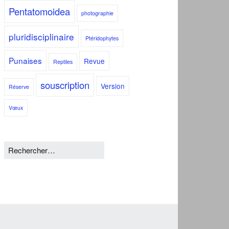
Pentatomoidea
photographie
pluridisciplinaire
Ptéridophytes
Punaises
Revue
Reptiles
souscription
Version
Réserve
Vœux