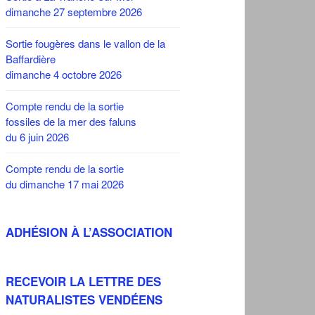
dimanche 27 septembre 2026
Sortie fougères dans le vallon de la
Baffardière
dimanche 4 octobre 2026
Compte rendu de la sortie
fossiles de la mer des faluns
du 6 juin 2026
Compte rendu de la sortie
du dimanche 17 mai 2026
ADHÉSION À L’ASSOCIATION
RECEVOIR LA LETTRE DES
NATURALISTES VENDÉENS