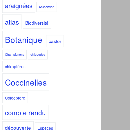
araignées
Association
atlas
Biodiversité
Botanique
castor
Champignons
chilopodes
chiroptères
Coccinelles
Coléoptère
compte rendu
découverte
Espèces