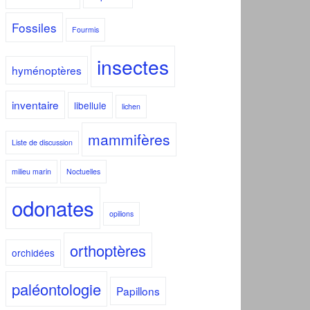
Fossiles
Fourmis
insectes
hyménoptères
inventaire
libellule
lichen
mammifères
Liste de discussion
milieu marin
Noctuelles
odonates
opilions
orthoptères
orchidées
paléontologie
Papillons