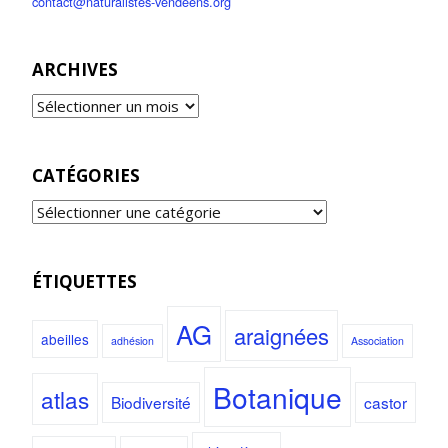
contact@naturalistes-vendeens.org
ARCHIVES
CATÉGORIES
ÉTIQUETTES
AG
araignées
abeilles
adhésion
Association
Botanique
atlas
Biodiversité
castor