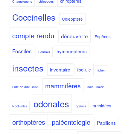
chiroptères
Champignons
chilopodes
Coccinelles
Coléoptère
compte rendu
découverte
Espèces
Fossiles
hyménoptères
Fourmis
insectes
inventaire
libellule
lichen
mammifères
Liste de discussion
milieu marin
odonates
orchidées
Noctuelles
opilions
orthoptères
paléontologie
Papillons