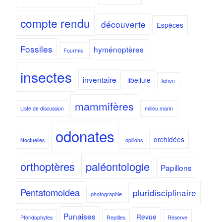
compte rendu
découverte
Espèces
Fossiles
hyménoptères
Fourmis
insectes
inventaire
libellule
lichen
mammifères
Liste de discussion
milieu marin
odonates
orchidées
Noctuelles
opilions
orthoptères
paléontologie
Papillons
Pentatomoidea
pluridisciplinaire
photographie
Punaises
Revue
Ptéridophytes
Reptiles
Réserve