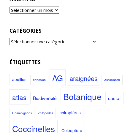
CATÉGORIES
ÉTIQUETTES
AG
araignées
abeilles
adhésion
Association
Botanique
atlas
Biodiversité
castor
chiroptères
Champignons
chilopodes
Coccinelles
Coléoptère