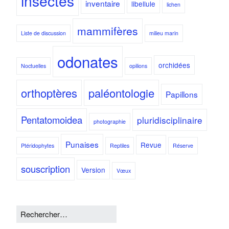
insectes
inventaire
libellule
lichen
mammifères
Liste de discussion
milieu marin
odonates
orchidées
Noctuelles
opilions
orthoptères
paléontologie
Papillons
Pentatomoidea
pluridisciplinaire
photographie
Punaises
Revue
Ptéridophytes
Reptiles
Réserve
souscription
Version
Vœux