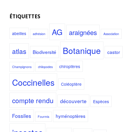
ÉTIQUETTES
AG
araignées
abeilles
adhésion
Association
Botanique
atlas
Biodiversité
castor
chiroptères
Champignons
chilopodes
Coccinelles
Coléoptère
compte rendu
découverte
Espèces
Fossiles
hyménoptères
Fourmis