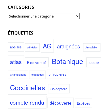
CATÉGORIES
ÉTIQUETTES
AG
araignées
abeilles
adhésion
Association
Botanique
atlas
Biodiversité
castor
chiroptères
Champignons
chilopodes
Coccinelles
Coléoptère
compte rendu
découverte
Espèces