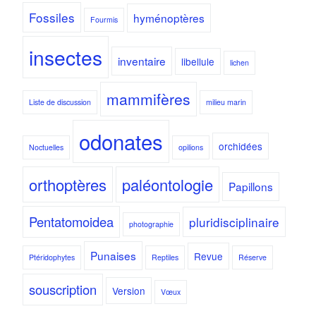
Fossiles
hyménoptères
Fourmis
insectes
inventaire
libellule
lichen
mammifères
Liste de discussion
milieu marin
odonates
orchidées
Noctuelles
opilions
orthoptères
paléontologie
Papillons
Pentatomoidea
pluridisciplinaire
photographie
Punaises
Revue
Ptéridophytes
Reptiles
Réserve
souscription
Version
Vœux