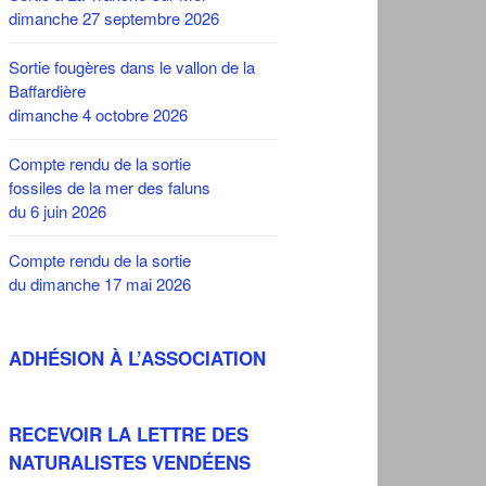
dimanche 27 septembre 2026
Sortie fougères dans le vallon de la
Baffardière
dimanche 4 octobre 2026
Compte rendu de la sortie
fossiles de la mer des faluns
du 6 juin 2026
Compte rendu de la sortie
du dimanche 17 mai 2026
ADHÉSION À L’ASSOCIATION
RECEVOIR LA LETTRE DES
NATURALISTES VENDÉENS