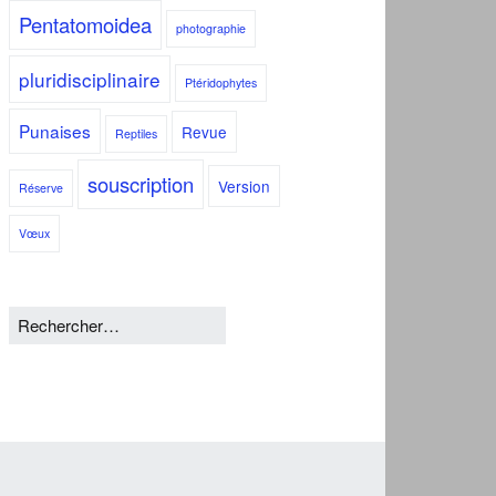
Pentatomoidea
photographie
pluridisciplinaire
Ptéridophytes
Punaises
Revue
Reptiles
souscription
Version
Réserve
Vœux