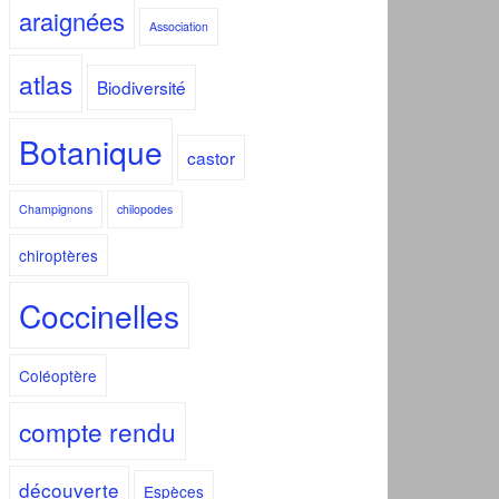
araignées
Association
atlas
Biodiversité
Botanique
castor
Champignons
chilopodes
chiroptères
Coccinelles
Coléoptère
compte rendu
découverte
Espèces