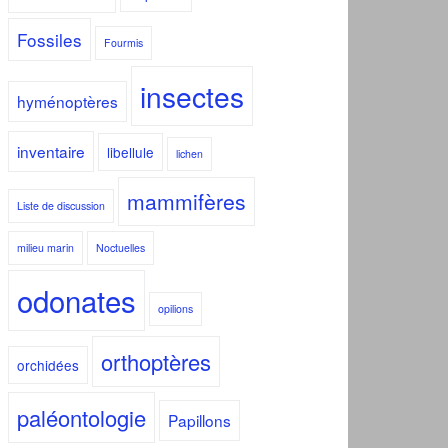
Fossiles
Fourmis
insectes
hyménoptères
inventaire
libellule
lichen
mammifères
Liste de discussion
milieu marin
Noctuelles
odonates
opilions
orthoptères
orchidées
paléontologie
Papillons