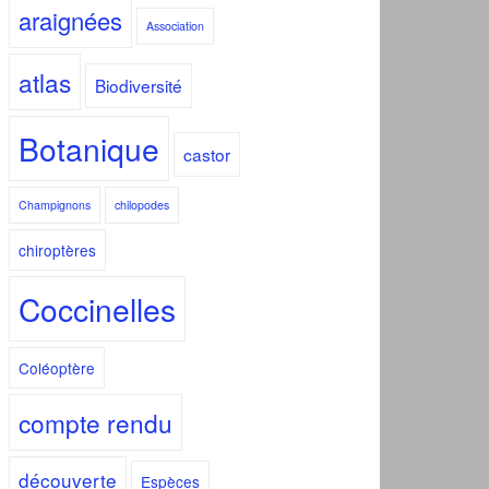
araignées
Association
atlas
Biodiversité
Botanique
castor
Champignons
chilopodes
chiroptères
Coccinelles
Coléoptère
compte rendu
découverte
Espèces