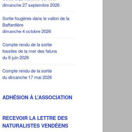
dimanche 27 septembre 2026
Sortie fougères dans le vallon de la
Baffardière
dimanche 4 octobre 2026
Compte rendu de la sortie
fossiles de la mer des faluns
du 6 juin 2026
Compte rendu de la sortie
du dimanche 17 mai 2026
ADHÉSION À L’ASSOCIATION
RECEVOIR LA LETTRE DES
NATURALISTES VENDÉENS