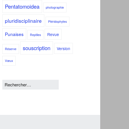
Pentatomoidea
photographie
pluridisciplinaire
Ptéridophytes
Punaises
Revue
Reptiles
souscription
Version
Réserve
Vœux