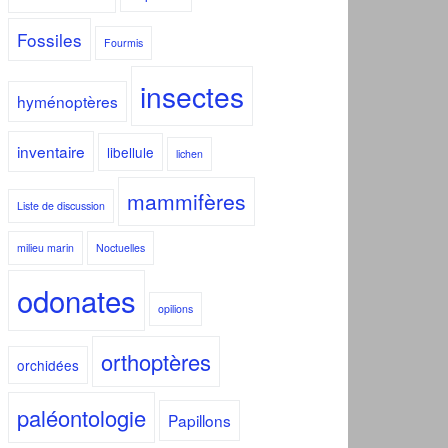
Fossiles
Fourmis
insectes
hyménoptères
inventaire
libellule
lichen
mammifères
Liste de discussion
milieu marin
Noctuelles
odonates
opilions
orthoptères
orchidées
paléontologie
Papillons