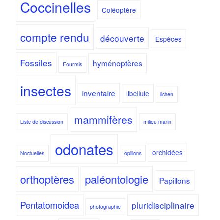
Coccinelles
Coléoptère
compte rendu
découverte
Espèces
Fossiles
hyménoptères
Fourmis
insectes
inventaire
libellule
lichen
mammifères
Liste de discussion
milieu marin
odonates
orchidées
Noctuelles
opilions
orthoptères
paléontologie
Papillons
Pentatomoidea
pluridisciplinaire
photographie