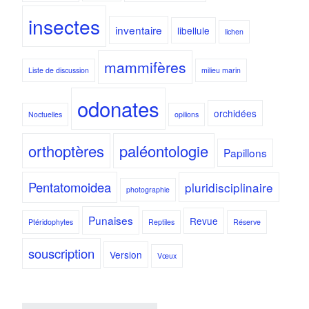
insectes
inventaire
libellule
lichen
mammifères
Liste de discussion
milieu marin
odonates
orchidées
Noctuelles
opilions
orthoptères
paléontologie
Papillons
Pentatomoidea
pluridisciplinaire
photographie
Punaises
Revue
Ptéridophytes
Reptiles
Réserve
souscription
Version
Vœux