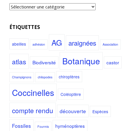
ÉTIQUETTES
AG
araignées
abeilles
adhésion
Association
Botanique
atlas
Biodiversité
castor
chiroptères
Champignons
chilopodes
Coccinelles
Coléoptère
compte rendu
découverte
Espèces
Fossiles
hyménoptères
Fourmis