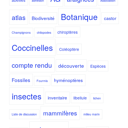
adhésion
Association
Botanique
atlas
Biodiversité
castor
chiroptères
Champignons
chilopodes
Coccinelles
Coléoptère
compte rendu
découverte
Espèces
Fossiles
hyménoptères
Fourmis
insectes
inventaire
libellule
lichen
mammifères
Liste de discussion
milieu marin