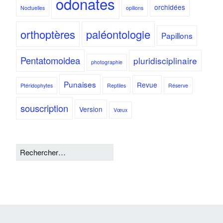
odonates
orchidées
Noctuelles
opilions
orthoptères
paléontologie
Papillons
Pentatomoidea
pluridisciplinaire
photographie
Punaises
Revue
Ptéridophytes
Reptiles
Réserve
souscription
Version
Vœux